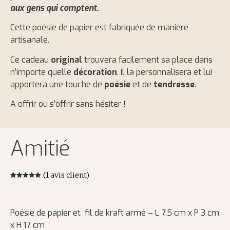
aux gens qui comptent.
Cette poésie de papier est fabriquée de manière
artisanale.
Ce cadeau
original
trouvera facilement sa place dans
n’importe quelle
décoration
. Il la personnalisera et lui
apportera une touche de
poésie
et de
tendresse
.
A offrir ou s’offrir sans hésiter !
Amitié
(
1
avis client)
Noté
1
5.00
sur 5
basé sur
notation
client
Poésie de papier et fil de kraft armé – L 7.5 cm x P 3 cm
x H 17 cm