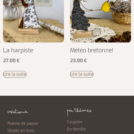
La harpiste
Météo bretonne!
27.00
€
23.00
€
Lire la suite
Lire la suite
PAR THÈMES
CRÉATIONS
Couples
Poésie de papier
En famille
Objets en bois