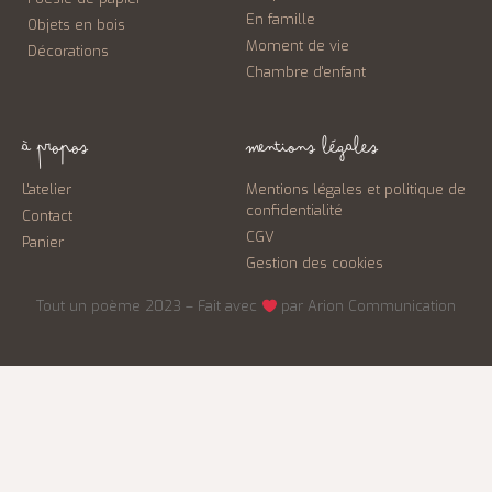
En famille
Objets en bois
Moment de vie
Décorations
Chambre d'enfant
À PROPOS
MENTIONS LÉGALES
L'atelier
Mentions légales et politique de
confidentialité
Contact
CGV
Panier
Gestion des cookies
Tout un poème 2023
–
Fait avec
par Arion Communication